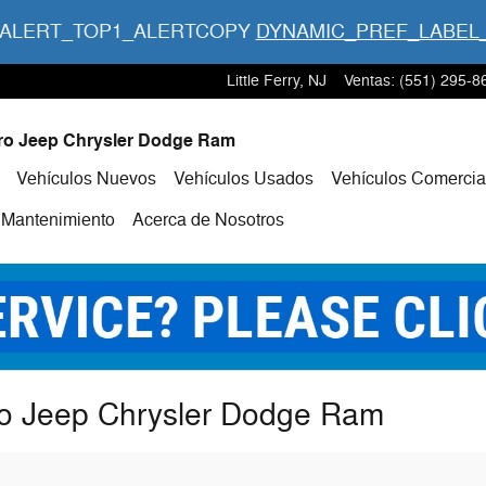
_ALERT_TOP1_ALERTCOPY
DYNAMIC_PREF_LABEL
Little Ferry
,
NJ
Ventas
:
(551) 295-8
ro Jeep Chrysler Dodge Ram
icio
Vehículos Nuevos
Vehículos Usados
Vehículos Comercia
 Mantenimiento
Acerca de
Nosotros
oro Jeep Chrysler Dodge Ram