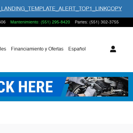
_LANDING_TEMPLATE_ALERT_TOP1_LINKCOPY
606
Mantenimiento
:
(551) 295-8420
Partes
:
(551) 302-3755
les
Financiamiento y Ofertas
Español