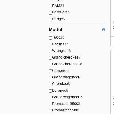
RAM
24
Chrysler
14
Dodge
5
Model
⊖
1500
20
Pacifica
14
Wrangler
13
Grand cherokee
8
Grand cherokee l
8
Compass
8
Grand wagoneer
6
Cherokee
6
Durango
5
Grand wagoneer l
5
Promaster 3500
3
Promaster 1500
1