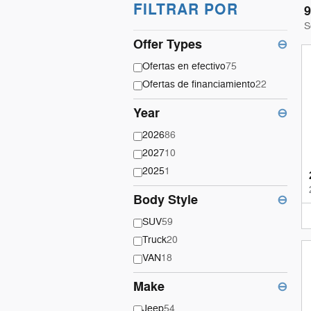
FILTRAR POR
9
S
Offer Types
⊖
Ofertas en efectivo
75
Ofertas de financiamiento
22
Year
⊖
2026
86
2027
10
2025
1
Body Style
⊖
SUV
59
Truck
20
VAN
18
Make
⊖
Jeep
54