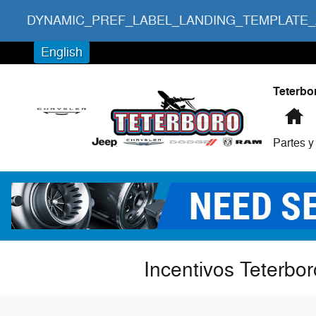
Saltar al contenido principal
DYNAMIC_PREF_LABEL_LANDING_TEMPLATE
English
Teterbo
In
Partes y
Incentivos Teterb