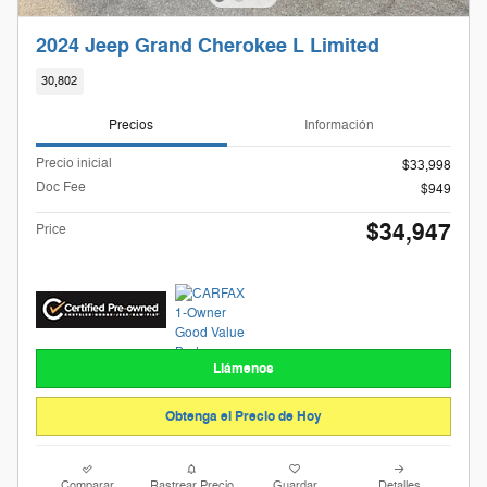
2024 Jeep Grand Cherokee L Limited
30,802
Precios
Información
Precio inicial
$33,998
Doc Fee
$949
$34,947
Price
Llámenos
Obtenga el Precio de Hoy
Comparar
Rastrear Precio
Guardar
Detalles