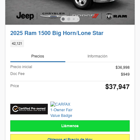
2025 Ram 1500 Big Horn/Lone Star
42,121
Precios
Información
Precio inicial
$36,998
Doc Fee
$949
$37,947
Price
Llámenos
Obtenga el Precio de Hoy