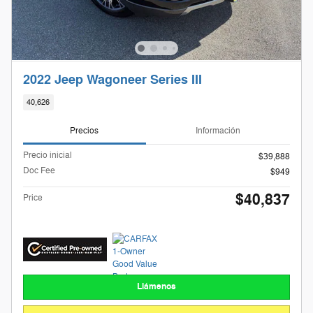
2022 Jeep Wagoneer Series III
40,626
Precios
Información
Precio inicial
$39,888
Doc Fee
$949
$40,837
Price
Llámenos