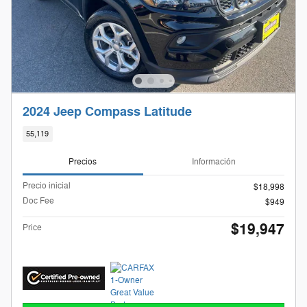
2024 Jeep Compass Latitude
55,119
Precios
Información
Precio inicial
$18,998
Doc Fee
$949
$19,947
Price