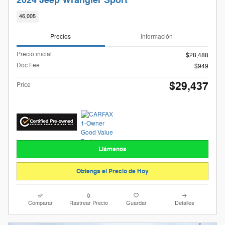
2024 Jeep Wrangler Sport
46,005
Precios
Información
Precio inicial
$28,488
Doc Fee
$949
$29,437
Price
Llámenos
Obtenga el Precio de Hoy
Comparar
Rastrear Precio
Guardar
Detalles