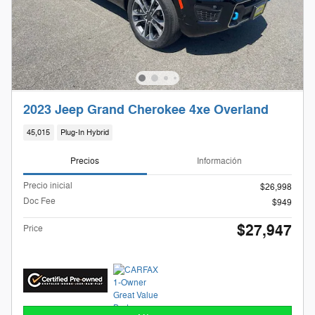
2023 Jeep Grand Cherokee 4xe Overland
45,015
Plug-In Hybrid
Precios
Información
Precio inicial
$26,998
Doc Fee
$949
$27,947
Price