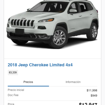
2018 Jeep Cherokee Limited 4x4
83,339
Precios
Información
Precio inicial
$11,998
Doc Fee
$949
Price