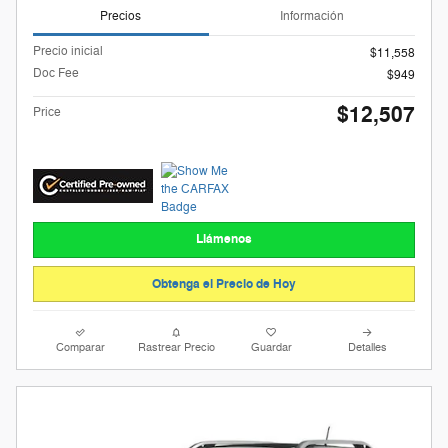
Precios
Información
Precio inicial
$11,558
Doc Fee
$949
$12,507
Price
Llámenos
Obtenga el Precio de Hoy
Comparar
Rastrear Precio
Guardar
Detalles