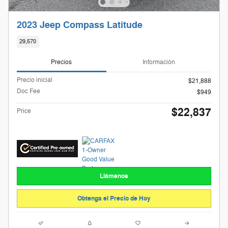
2023 Jeep Compass Latitude
29,570
Precios
Información
Precio inicial
$21,888
Doc Fee
$949
$22,837
Price
Llámenos
Obtenga el Precio de Hoy