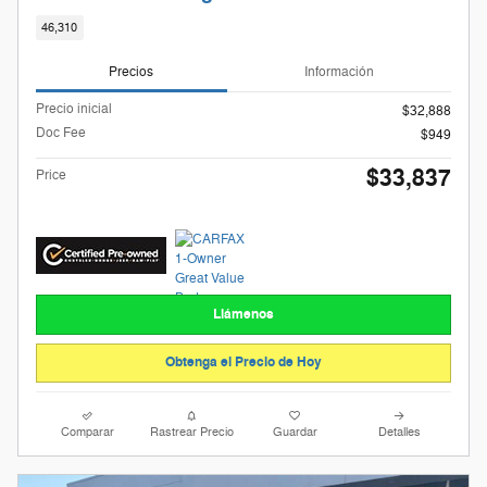
46,310
Precios
Información
Precio inicial
$32,888
Doc Fee
$949
$33,837
Price
Llámenos
Obtenga el Precio de Hoy
Comparar
Rastrear Precio
Guardar
Detalles