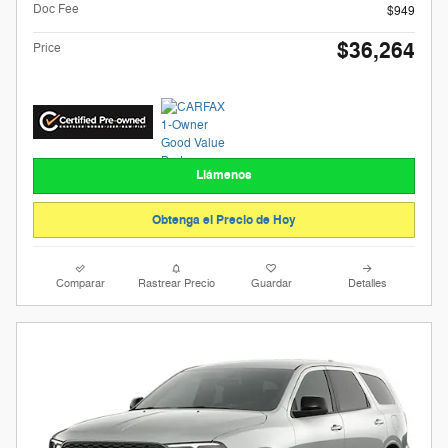
Doc Fee
$949
$36,264
Price
Llámenos
Obtenga el Precio de Hoy
Comparar
Rastrear Precio
Guardar
Detalles