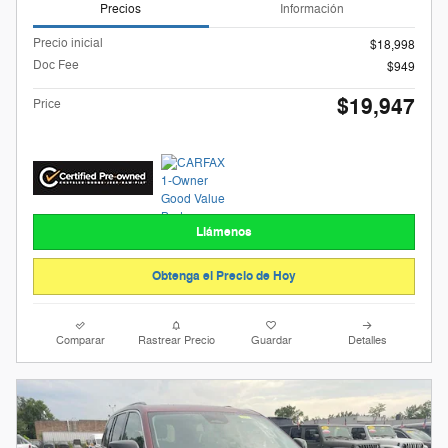
Precios
Información
Precio inicial
$18,998
Doc Fee
$949
$19,947
Price
Llámenos
Obtenga el Precio de Hoy
Comparar
Rastrear Precio
Guardar
Detalles