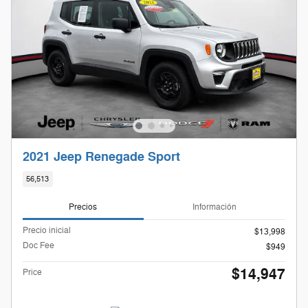
2021 Jeep Renegade Sport
56,513
Precios
Información
Precio inicial
$13,998
Doc Fee
$949
$14,947
Price