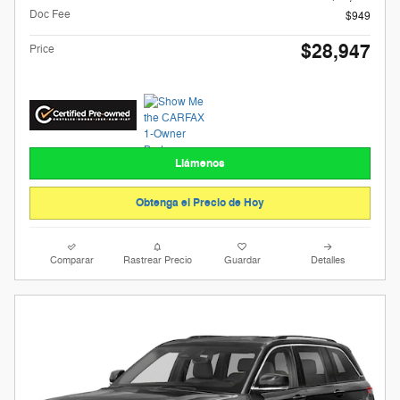
Doc Fee
$949
$28,947
Price
Llámenos
Obtenga el Precio de Hoy
Comparar
Rastrear Precio
Guardar
Detalles