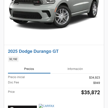
2025 Dodge Durango GT
32,192
Precios
Información
Precio inicial
$34,923
Doc Fee
$949
$35,872
Price